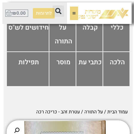
לתרומות
0.00
₪
כללי
קבלה
על
חידושים לש"ס
התורה
הלכה
כתבי עת
מוסר
תפילות
עמוד הבית
/
על התורה
/ עטרת זהב - כריכה רכה