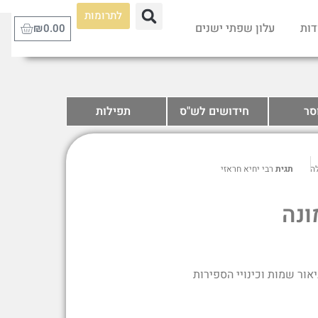
לתרומות
דות
עלון שפתי ישנים
₪
0.00
סר
חידושים לש"ס
תפילות
ה
תגית
רבי יחיא חראזי
ונה
יאור שמות וכינויי הספירות