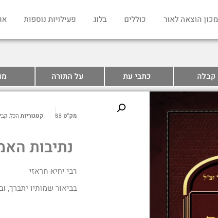
מכון הוצאה לאור
כוללים
בלוג
פעילויות נוספות
או
קבלה
כתבי עת
על התורה
מו
מק"ט
88
קטגוריות
הכל
,
קבל
נתיבות האמ
רבי יחיא חראזי
בביאור שמותיו יתברך, וב