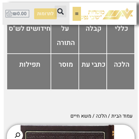
לתרומות
0.00
₪
כללי
קבלה
על
חידושים לש"ס
התורה
הלכה
כתבי עת
מוסר
תפילות
עמוד הבית
/
הלכה
/ משא חיים