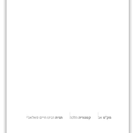
מק"ט
אב
קטגוריה
הלכה
תגית
רבינו חיים פאלאג'י