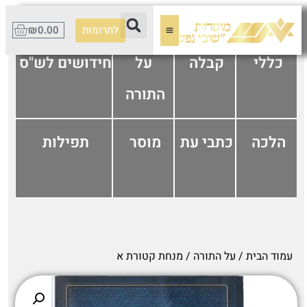
לתרומות
0.00
₪
כללי
קבלה
על
חידושים לש"ס
התורה
הלכה
כתבי עת
מוסר
תפילות
עמוד הבית
/
על התורה
/ מנחת קטורת א