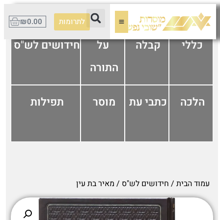
לתרומות
0.00
₪
כללי
קבלה
על
חידושים לש"ס
התורה
הלכה
כתבי עת
מוסר
תפילות
עמוד הבית
/
חידושים לש"ס
/ מאיר בת עין