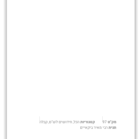
מק"ט
97
קטגוריות
הכל
,
חידושים לש"ס
,
קבלה
תגית
רבי מאיר ביקאיים