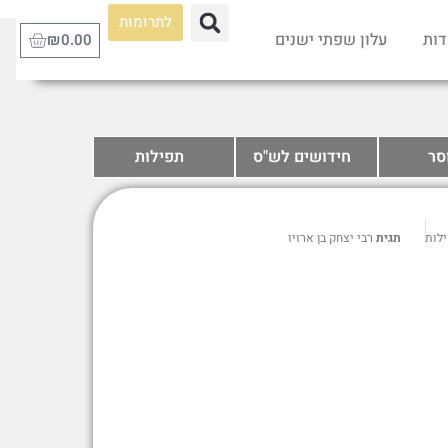
לתרומות
דות
עלון שפתי ישנים
₪
0.00
סר
חידושים לש"ס
תפילות
לות
תגית
רבי יצחק בן ארויו