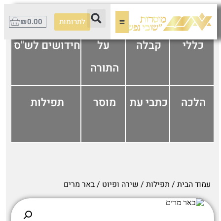
לתרומות
0.00
₪
כללי
קבלה
על
חידושים לש"ס
התורה
הלכה
כתבי עת
מוסר
תפילות
עמוד הבית
/
תפילות
/
שירה ופיוט
/ באר מרים