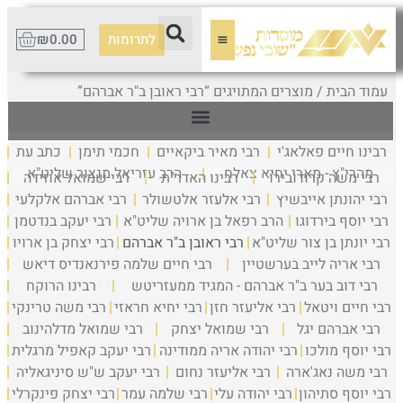
לתרומות
0.00
₪
עמוד הבית
/ מוצרים המתויגים “רבי ראובן ב"ר אברהם”
רבינו חיים פאלאג'י
רבי מאיר ביקאיים
חכמי תימן
כתב עת
מהרי"ץ - מארי יחיא צאלח
הרב עזריאל מנצור שליט"א
רבי משה קרודובירו
רבינו האדר"ת
רבי שמואל אוזידה
רבי יהונתן אייבשיץ
רבי אלעזר אלטשולר
רבי אברהם אלקלעי
רבי יוסף בירדוגו
הרב רפאל בן ארויה שליט"א
רבי יעקב בנדטמן
רבי יונתן בן צור שליט"א
רבי ראובן ב"ר אברהם
רבי יצחק בן ארויו
רבי אריה לייב בערשטיין
רבי חיים שלמה פירנאנדיס דיאש
רבי דוב בער ב"ר אברהם - המגיד ממעזריטש
רבינו הרוקח
רבי חיים ויטאל
רבי אליעזר חזן
רבי יחיא חראזי
רבי משה טרינקי
רבי אברהם יגל
רבי שמואל יצחק
רבי שמואל מדלהינוב
רבי יוסף מולכו
רבי יהודה אריה ממודינה
רבי יעקב קאפיל מרגלית
רבי משה נאג'ארה
רבי אליעזר נחום
רבי יעקב ש"ש סיניגאליה
רבי יוסף סתיהון
רבי יהודה עלי
רבי שלמה עמר
רבי יצחק פינקרלי