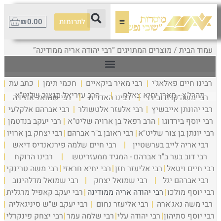
לתרומות
0.00
₪
עמוד הבית
/ מוצרים המתויגים “רבי יהודה אריה ממודינה”
רבינו חיים פאלאג'י
רבי מאיר ביקאיים
חכמי תימן
כתב עת
מהרי"ץ - מארי יחיא צאלח
הרב עזריאל מנצור שליט"א
רבי משה קרודובירו
רבינו האדר"ת
רבי שמואל אוזידה
רבי יהונתן אייבשיץ
רבי אלעזר אלטשולר
רבי אברהם אלקלעי
רבי יוסף בירדוגו
הרב רפאל בן ארויה שליט"א
רבי יעקב בנדטמן
רבי יונתן בן צור שליט"א
רבי ראובן ב"ר אברהם
רבי יצחק בן ארויו
רבי אריה לייב בערשטיין
רבי חיים שלמה פירנאנדיס דיאש
רבי דוב בער ב"ר אברהם - המגיד ממעזריטש
רבינו הרוקח
רבי חיים ויטאל
רבי אליעזר חזן
רבי יחיא חראזי
רבי משה טרינקי
רבי אברהם יגל
רבי שמואל יצחק
רבי שמואל מדלהינוב
רבי יוסף מולכו
רבי יהודה אריה ממודינה
רבי יעקב קאפיל מרגלית
רבי משה נאג'ארה
רבי אליעזר נחום
רבי יעקב ש"ש סיניגאליה
רבי יוסף סתיהון
רבי יהודה עלי
רבי שלמה עמר
רבי יצחק פינקרלי