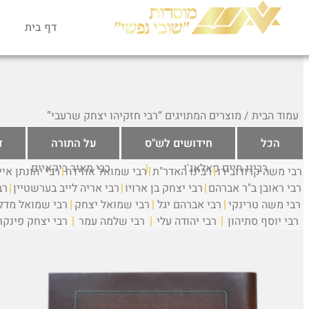
דף בית
עמוד הבית
/ מוצרים המתויגים “רבי חזקיהו יצחק שרעבי”
הכל
חידושים לש"ס
על התורה
ד
רבינו חיים פאלאג'י
רבי מאיר ביקאיים
רבי משה קרודובירו
רבינו האדר"ת
רבי שמואל אוזידה
רבי יהונתן אי
רבי ראובן ב"ר אברהם
רבי יצחק בן ארויו
רבי אריה לייב בערשטיין
רב
רבי משה טרינקי
רבי אברהם יגל
רבי שמואל יצחק
רבי שמואל מדלה
רבי יוסף סתיהון
רבי יהודה עלי
רבי שלמה עמר
רבי יצחק פינקר