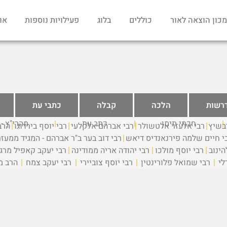
מכון הוצאה לאור
כוללים
בלוג
פעילויות נוספות
או
רשות
הלכה
קבלה
כתבי עת
חכמי תימן
כתב עת
מהרי"ץ -
יבשיץ
רבי אלעזר אלטשולר
רבי אברהם אלקלעי
רבי יוסף בירדוגו
הרב
י חיים שלמה פירנאנדיס דיאש
רבי דוב בער ב"ר אברהם - המגיד ממעז
ינוב
רבי יוסף מולכו
רבי יהודה אריה ממודינה
רבי יעקב קאפיל מרג
לי
רבי שמואל פלורינטין
רבי יוסף צוביירי
רבי יעקב צמח
הרב מ