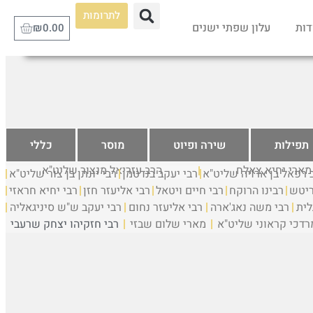
לתרומות
דות
עלון שפתי ישנים
₪
0.00
תפילות
שירה ופיוט
מוסר
כללי
 מארי יחיא צאלח
הרב עזריאל מנצור שליט"א
 רפאל בן ארויה שליט"א
רבי יעקב בנדטמן
רבי יונתן בן צור שליט"א
ריטש
רבינו הרוקח
רבי חיים ויטאל
רבי אליעזר חזן
רבי יחיא חראזי
לית
רבי משה נאג'ארה
רבי אליעזר נחום
רבי יעקב ש"ש סיניגאליה
רדכי קראוני שליט"א
מארי שלום שבזי
רבי חזקיהו יצחק שרעבי