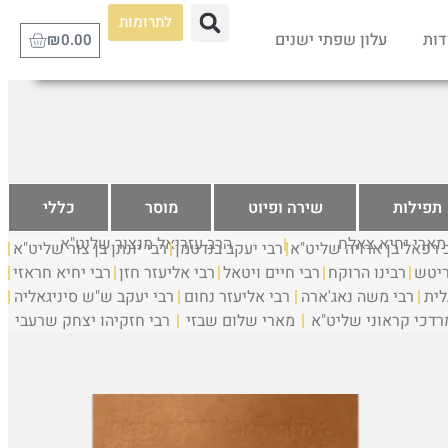
לתרומות
דות
עלון שפתי ישנים
₪
0.00
תפילות
שירה ופיוט
מוסר
כללי
 מארי יחיא צאלח
הרב עזריאל מנצור שליט"א
 רפאל בן ארויה שליט"א
רבי יעקב בנדטמן
רבי יונתן בן צור שליט"א
ריטש
רבינו הרוקח
רבי חיים ויטאל
רבי אליעזר חזן
רבי יחיא חראזי
לית
רבי משה נאג'ארה
רבי אליעזר נחום
רבי יעקב ש"ש סיניגאליה
רדכי קראוני שליט"א
מארי שלום שבזי
רבי חזקיהו יצחק שרעבי