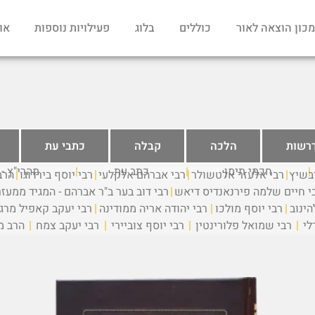
מכון הוצאה לאור
כוללים
בלוג
פעילויות נוספות
או
רשות
הלכה
קבלה
כתבי עת
חכמי תימן
כתב עת
מהרי"ץ -
יבשיץ
רבי אלעזר אלטשולר
רבי אברהם אלקלעי
רבי יוסף בירדוגו
הרב
י חיים שלמה פירנאנדיס דיאש
רבי דוב בער ב"ר אברהם - המגיד ממעז
ינוב
רבי יוסף מולכו
רבי יהודה אריה ממודינה
רבי יעקב קאפיל מרג
לי
רבי שמואל פלורינטין
רבי יוסף צוביירי
רבי יעקב צמח
הרב מ