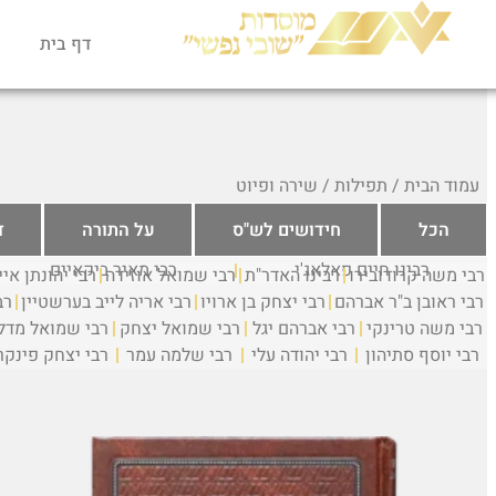
דף בית
עמוד הבית
/
תפילות
/ שירה ופיוט
הכל
חידושים לש"ס
על התורה
ד
רבינו חיים פאלאג'י
רבי מאיר ביקאיים
רבי משה קרודובירו
רבינו האדר"ת
רבי שמואל אוזידה
רבי יהונתן אי
רבי ראובן ב"ר אברהם
רבי יצחק בן ארויו
רבי אריה לייב בערשטיין
רב
רבי משה טרינקי
רבי אברהם יגל
רבי שמואל יצחק
רבי שמואל מדלה
רבי יוסף סתיהון
רבי יהודה עלי
רבי שלמה עמר
רבי יצחק פינקר