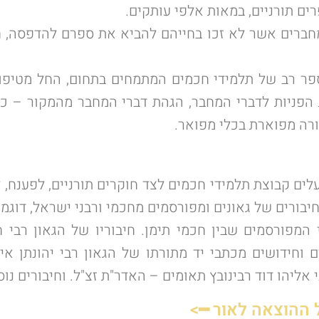
ים תורניים, במאות אלפי עותקים.
חברים אשר לא זכו בחייהם להביא את ספרם להדפסה, 
 רב של תלמידי חכמים המתמחים בתחום, החל מטיפול 
 הפניות לדברי המחבר, הגהת דברי המחבר מהמקור – כת
רה מפוארת בכלי מפואר.
לים קבוצת תלמידי חכמים לצד חוקרים תורניים, לפענח, ל
 המכון נדפסו מעל 100 ספרים, חיבורים של גאונים ומפורסמים מחכמי ורבני
מפורסמים שבין חכמי תימן. חיבוריו של הגאון רבי חיי
 וחידושים מכתבי יד מתורתו של הגאון רבי יהונתן אי
 אליהו דוד רבינובץ תאומים – האדר"ת זצ"ל. וחיבורים נו
 ההוצאה לאור ━>