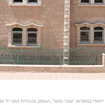
יחודי במוסדות "שובי נפשי", העוסק בההדרת כתבי יד וס